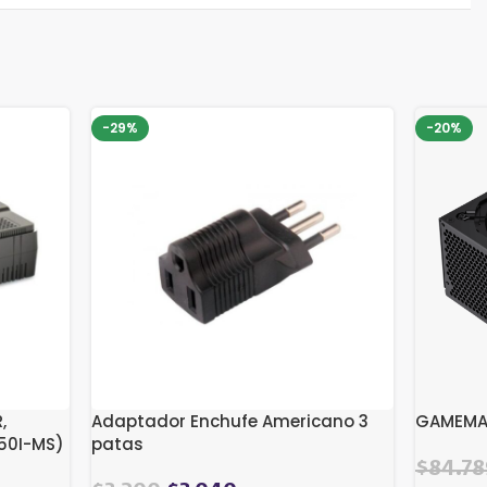
-29%
-20%
,
Adaptador Enchufe Americano 3
GAMEMAX
650I-MS)
patas
El
$
84.78