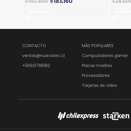
$
183.160
$
192.800
$
28.60
Comprar
Compr
CONTACTO
MÁS POPULARES
ventas@nuevatec.cl
Computadores gamer
+56931788182
Placas madres
Procesadores
Tarjetas de video