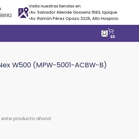
Visita nuestras tiendas en
s
•Av. Salvador Allende Gossens 1583, Iquique
88182
•Av. Ramón Pérez Opazo 3225, Alto Hospicio
$
0
e Nex W500 (MPW-5001-ACBW-B)
o este producto ahora!