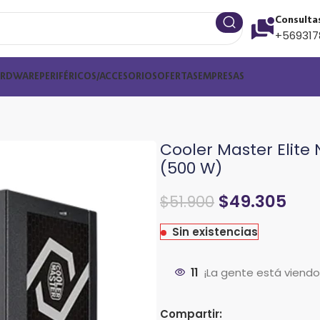
Consulta
+569317
ARDWARE
PERIFÉRICOS/ACCESORIOS
OFERTAS
EMPRESAS
Cooler Master Elit
(500 W)
$
49.305
$
51.900
Sin existencias
11
¡La gente está viend
Compartir: