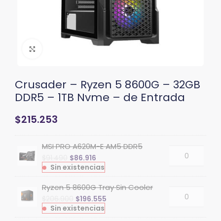
Clic para ampliar
Crusader – Ryzen 5 8600G – 32GB
DDR5 – 1TB Nvme – de Entrada
$
215.253
MSI PRO A620M-E AM5 DDR5
$
91.490
$
86.916
Sin existencias
Ryzen 5 8600G Tray Sin Cooler
$
206.900
$
196.555
Sin existencias