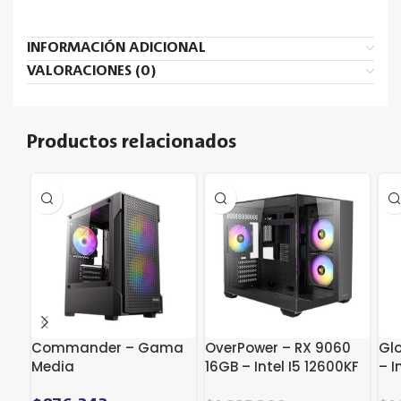
INFORMACIÓN ADICIONAL
VALORACIONES (0)
Productos relacionados
Commander – Gama
OverPower – RX 9060
Glo
Media
16GB – Intel I5 12600KF
– I
Ref. Liquida – 16GB
DD