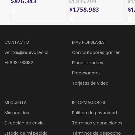
DDR4 – 1TB Nvme –
Ga
$
876.343
$
1.835.209
$
1
Gama Media
El
El
El
$
1.758.983
$
1
precio
precio
pr
original
actual
ori
era:
es:
er
CONTACTO
MÁS POPULARES
$1.835.209.
$1.758.983.
$1
ventas@nuevatec.cl
Computadores gamer
+56931788182
Placas madres
Procesadores
Tarjetas de video
MI CUENTA
INFORMACIONES
Mis pedidos
Politica de privacidad
Dirección de envio
Términos y condiciones
Estado de mi pedido
Términos de despacho