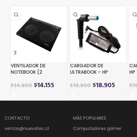
VENTILADOR DE
CARGADOR DE
CA
NOTEBOOK (2
ULTRABOOK – HP
HP 
VENTILAD)
-19.5V/3.33A (TIP
4.5*3.0)
$
14.155
$
18.905
$
14.900
$
19.900
$
1
CONTACTO
MÁS POPULARES
ventas@nuevatec.cl
Computadores gamer