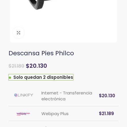
Clic para ampliar
Descansa Pies Philco
El
El
$
20.130
$
21.189
precio
precio
original
actual
Solo quedan 2 disponibles
era:
es:
$25.427.
$21.189.
Internet - Transferencia
$
20.130
electrónica
Webpay Plus
$
21.189