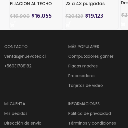
Des
FIJACION AL TECHO
23 a 43 pulgadas
CON ANGULO DE
El
INCLINACIO
$
2
$
16.055
$
19.123
$
16.900
$
20.129
pre
ori
era
$25
CONTACTO
MÁS POPULARES
ventas@nuevatec.cl
Computadores gamer
+56931788182
Placas madres
Procesadores
Tarjetas de video
MI CUENTA
INFORMACIONES
Mis pedidos
Politica de privacidad
Dirección de envio
Términos y condiciones