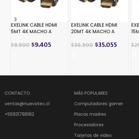
EXELINK CABLE HDMI
EXELINK CABLE HDMI
EXE
5MT 4K MACHO A
20MT 4K MACHO A
15
MACHO EXC-HDMI5
MACHO EXC-HDMI20
MA
$
9.405
$
35.055
$
9.900
$
36.900
$
2
CONTACTO
MÁS POPULARES
ventas@nuevatec.cl
Computadores gamer
+56931788182
Placas madres
Procesadores
Tarjetas de video