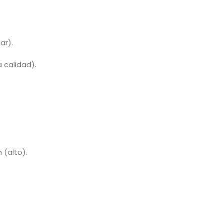
ar).
 calidad).
(alto).