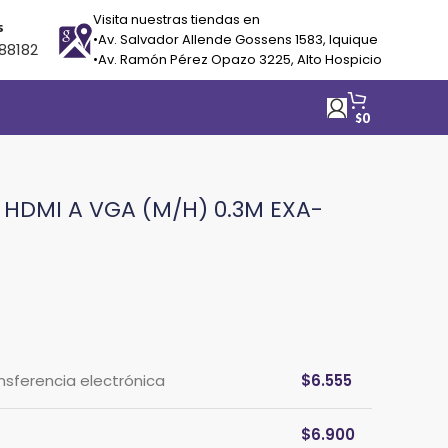
Visita nuestras tiendas en
s
•Av. Salvador Allende Gossens 1583, Iquique
88182
•Av. Ramón Pérez Opazo 3225, Alto Hospicio
$
0
HDMI A VGA (M/H) 0.3M EXA-
ansferencia electrónica
$
6.555
$
6.900