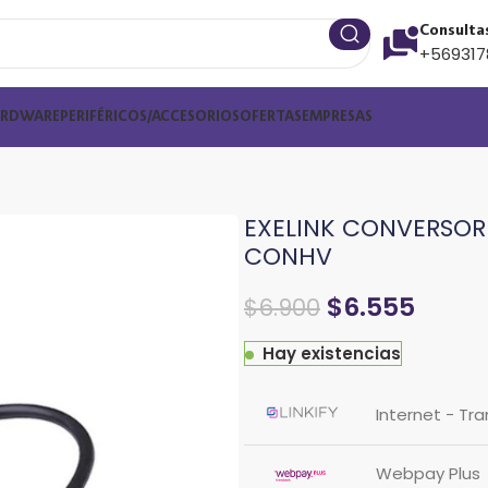
Consulta
+569317
ARDWARE
PERIFÉRICOS/ACCESORIOS
OFERTAS
EMPRESAS
EXELINK CONVERSOR 
CONHV
$
6.555
$
6.900
Hay existencias
Internet - Tr
Webpay Plus