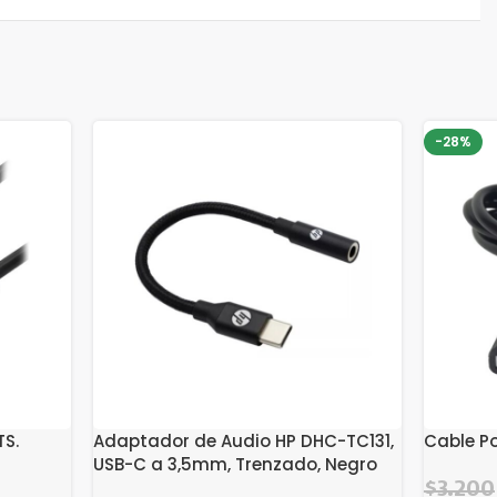
-28%
TS.
Adaptador de Audio HP DHC-TC131,
Cable Po
USB-C a 3,5mm, Trenzado, Negro
El
$
3.200