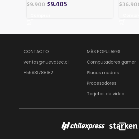
$
9.405
$
9.900
$
36.90
Comprar
Compr
CONTACTO
MÁS POPULARES
ventas@nuevatec.cl
Computadores gamer
+56931788182
Placas madres
Procesadores
Tarjetas de video