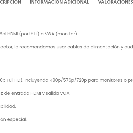
CRIPCIÓN
INFORMACIÓN ADICIONAL
VALORACIONES
ñal HDMI (portátil) a VGA (monitor).
royector, le recomendamos usar cables de alimentación y audi
0p Full HD), incluyendo 480p/576p/720p para monitores o p
az de entrada HDMI y salida VGA.
bilidad.
ión especial.