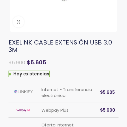
Clic para ampliar
EXELINK CABLE EXTENSIÓN USB 3.0
3M
$
5.605
$
5.900
Hay existencias
Internet - Transferencia
$
5.605
electrónica
Webpay Plus
$
5.900
Oferta Internet -