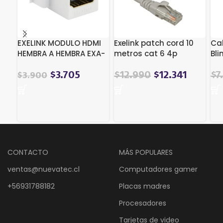
EXELINK MODULO HDMI
Exelink patch cord 10
Ca
HEMBRA A HEMBRA EXA-
metros cat 6 4p
Bli
HDMIKRJ45 KEYSTONE
24awg
Me
El
El
El
$
3.705
$
12.990
$
12.341
$
7
$
3.900
precio
precio
pre
original
actual
ori
era:
es:
era
$18.186.
$12.990.
$8
CONTACTO
MÁS POPULARES
ventas@nuevatec.cl
Computadores gamer
+56931788182
Placas madres
Procesadores
Tarjetas de video