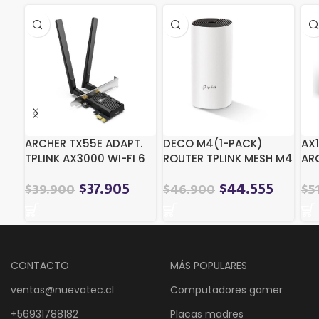
ARCHER TX55E ADAPT.
DECO M4(1-PACK)
AX1
TPLINK AX3000 WI-FI 6
ROUTER TPLINK MESH M4
ARC
BLUETOOTH 5.2 PCIE
WIFI 5 (1 PACK)
DU
$
37.905
$
44.555
$
39.900
$
46.900
$
5
CONTACTO
MÁS POPULARES
ventas@nuevatec.cl
Computadores gamer
+56931788182
Placas madres