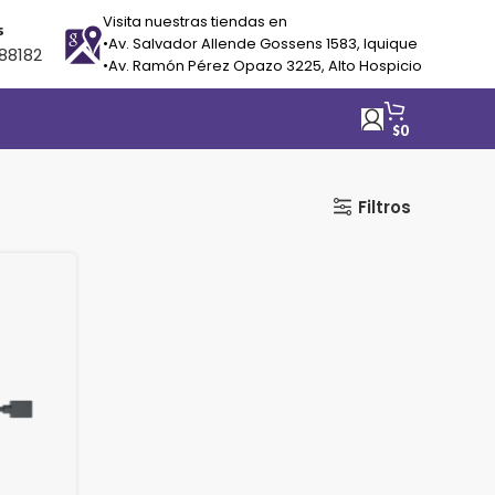
Visita nuestras tiendas en
s
•Av. Salvador Allende Gossens 1583, Iquique
88182
•Av. Ramón Pérez Opazo 3225, Alto Hospicio
$
0
Filtros