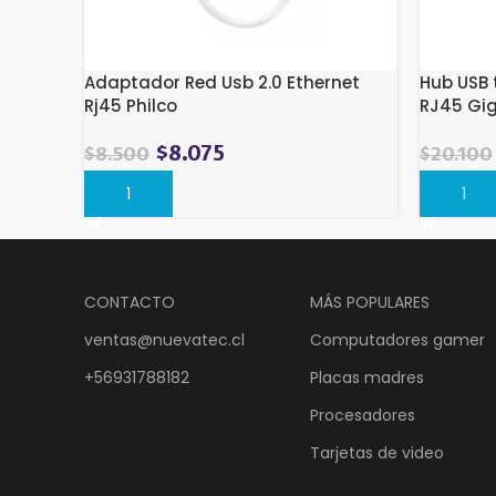
Adaptador Red Usb 2.0 Ethernet
Hub USB 
Rj45 Philco
RJ45 Gig
$
8.075
$
8.500
$
20.100
Comprar
Compra
CONTACTO
MÁS POPULARES
ventas@nuevatec.cl
Computadores gamer
+56931788182
Placas madres
Procesadores
Tarjetas de video