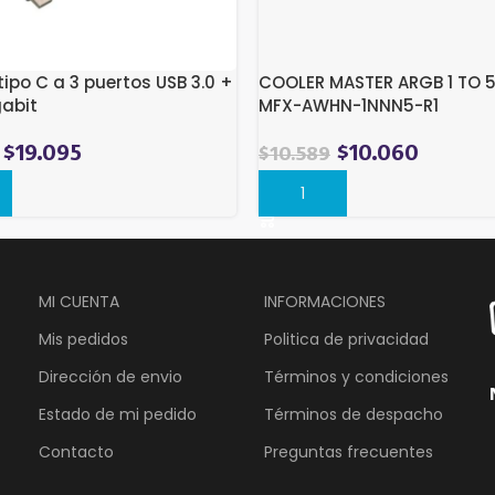
tipo C a 3 puertos USB 3.0 +
COOLER MASTER ARGB 1 TO 5
abit
MFX-AWHN-1NNN5-R1
$
19.095
$
10.060
$
10.589
r
Comprar
MI CUENTA
INFORMACIONES
Mis pedidos
Politica de privacidad
Dirección de envio
Términos y condiciones
Estado de mi pedido
Términos de despacho
Contacto
Preguntas frecuentes