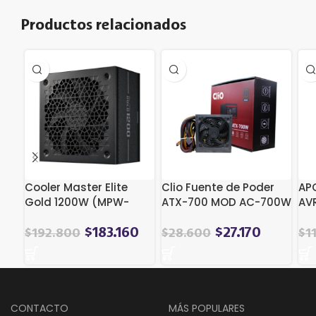
Productos relacionados
Cooler Master Elite
Clio Fuente de Poder
AP
Gold 1200W (MPW-
ATX-700 MOD AC-700W
AVR
C001-AFAG) (1200 W)
23
$
183.160
$
27.170
$
192.800
$
28.600
$
1
CONTACTO
MÁS POPULARES