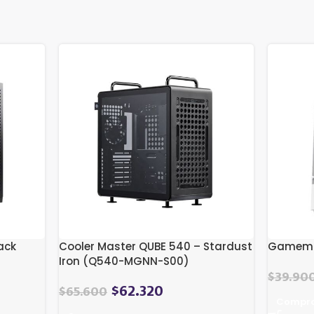
lack
Cooler Master QUBE 540 – Stardust
Gamema
Iron (Q540-MGNN-S00)
$
39.90
$
62.320
$
65.600
Compr