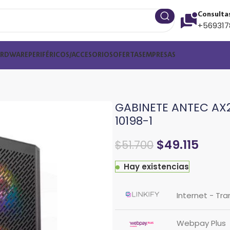
Consulta
+569317
ARDWARE
PERIFÉRICOS/ACCESORIOS
OFERTAS
EMPRESAS
GABINETE ANTEC AX2
10198-1
$
49.115
$
51.700
Hay existencias
Internet - Tr
Webpay Plus