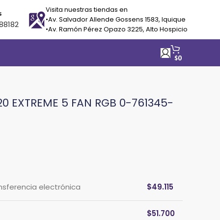
Visita nuestras tiendas en
s
•Av. Salvador Allende Gossens 1583, Iquique
88182
•Av. Ramón Pérez Opazo 3225, Alto Hospicio
$
0
0 EXTREME 5 FAN RGB 0-761345-
ansferencia electrónica
$
49.115
$
51.700