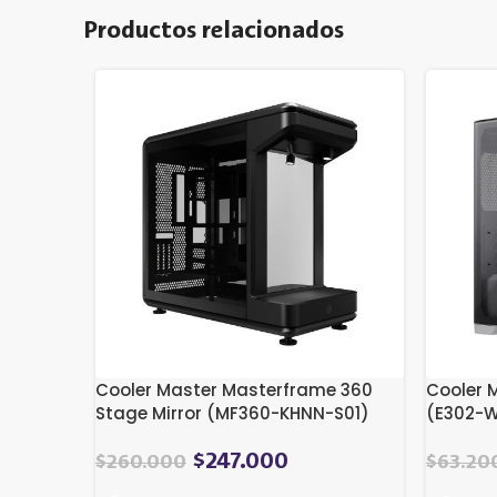
Productos relacionados
Cooler Master Masterframe 360
Cooler M
Stage Mirror (MF360-KHNN-S01)
(E302-
$
247.000
$
260.000
$
63.20