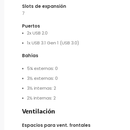
Slots de expansión
7
Puertos
2x USB 2.0
1x USB 3.1 Gen 1 (USB 3.0)
Bahías
5¼ externas:
0
3½ externas:
0
3½ internas:
2
2½ internas:
2
Ventilación
Espacios para vent. frontales