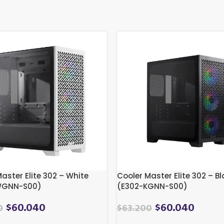
aster Elite 302 – White
Cooler Master Elite 302 – B
WGNN-S00)
(E302-KGNN-S00)
$
60.040
$
60.040
0
$
63.200