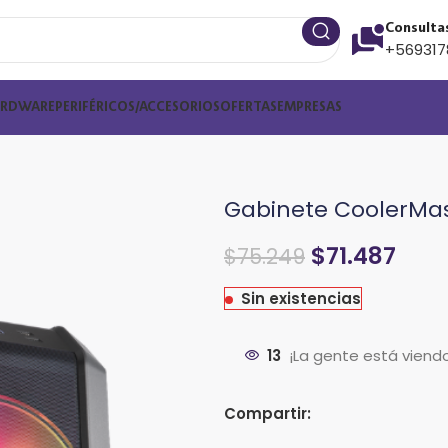
Consulta
+569317
ARDWARE
PERIFÉRICOS/ACCESORIOS
OFERTAS
EMPRESAS
Gabinete CoolerMa
$
71.487
$
75.249
Sin existencias
13
¡La gente está viend
Compartir: