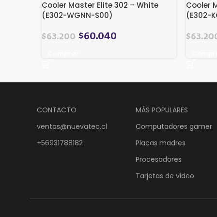
Cooler Master Elite 302 – White
Cooler M
(E302-WGNN-S00)
(E302-
$
60.040
$
63.200
$
63.20
Comprar
Compr
CONTACTO
MÁS POPULARES
ventas@nuevatec.cl
Computadores gamer
+56931788182
Placas madres
Procesadores
Tarjetas de video