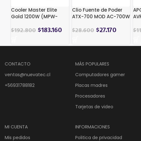
Cooler Master Elite
Clio Fuente de Poder
AP
Gold 1200W (MPW-
ATX-700 MOD AC-700W
AVR
C001-AFAG) (1200 W)
23
$
183.160
$
27.170
$
192.800
$
28.600
$
1
CONTACTO
MÁS POPULARES
ventas@nuevatec.cl
Computadores gamer
+56931788182
Placas madres
Procesadores
Tarjetas de video
MI CUENTA
INFORMACIONES
Mis pedidos
Politica de privacidad