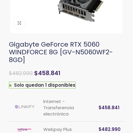
Clic para ampliar
Gigabyte GeForce RTX 5060
WINDFORCE 8G [GV-N5060WF2-
8GD]
$
458.841
$
482.990
Solo quedan 1 disponibles
Internet -
Transferencia
$
458.841
electrónica
Webpay Plus
$
482.990