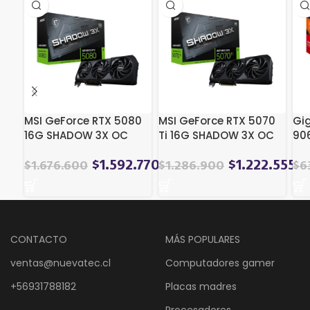
MSI GeForce RTX 5080
MSI GeForce RTX 5070
Gi
16G SHADOW 3X OC
Ti 16G SHADOW 3X OC
90
[G5080-16S3C]
[G507T-16S3C]
[G
16
$
1.592.770
$
1.222.555
$
1.676.600
$
1.286.900
$
6
CONTACTO
MÁS POPULARES
ventas@nuevatec.cl
Computadores gamer
+56931788182
Placas madres