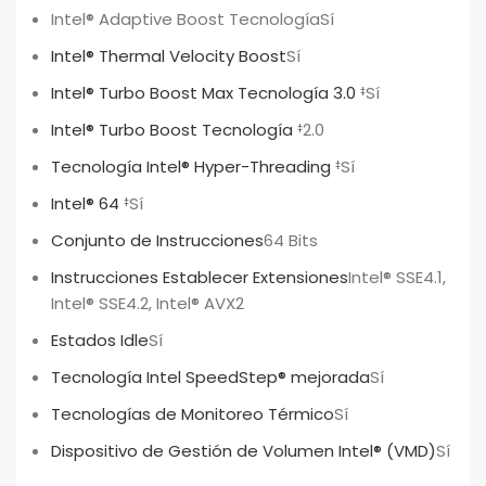
Intel® Adaptive Boost Tecnología
Sí
Intel® Thermal Velocity Boost
Sí
Intel® Turbo Boost Max Tecnología 3.0
Sí
‡
Intel® Turbo Boost Tecnología
2.0
‡
Tecnología Intel® Hyper-Threading
Sí
‡
Intel® 64
Sí
‡
Conjunto de Instrucciones
64 Bits
Instrucciones Establecer Extensiones
Intel® SSE4.1,
Intel® SSE4.2, Intel® AVX2
Estados Idle
Sí
Tecnología Intel SpeedStep® mejorada
Sí
Tecnologías de Monitoreo Térmico
Sí
Dispositivo de Gestión de Volumen Intel® (VMD)
Sí