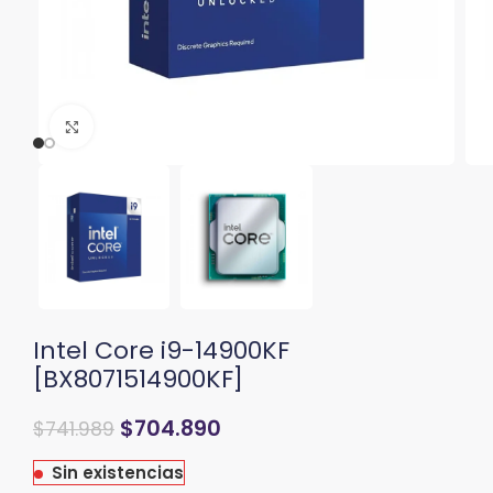
Clic para ampliar
Intel Core i9-14900KF
[BX8071514900KF]
$
704.890
$
741.989
Sin existencias