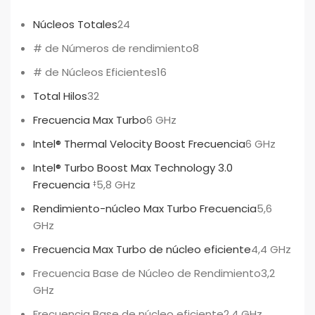
Núcleos Totales
24
# de Números de rendimiento
8
# de Núcleos Eficientes
16
Total Hilos
32
Frecuencia Max Turbo
6 GHz
Intel® Thermal Velocity Boost Frecuencia
6 GHz
Intel® Turbo Boost Max Technology 3.0
Frecuencia
5,8 GHz
‡
Rendimiento-núcleo Max Turbo Frecuencia
5,6
GHz
Frecuencia Max Turbo de núcleo eficiente
4,4 GHz
Frecuencia Base de Núcleo de Rendimiento
3,2
GHz
Frecuencia Base de núcleo eficiente
2,4 GHz