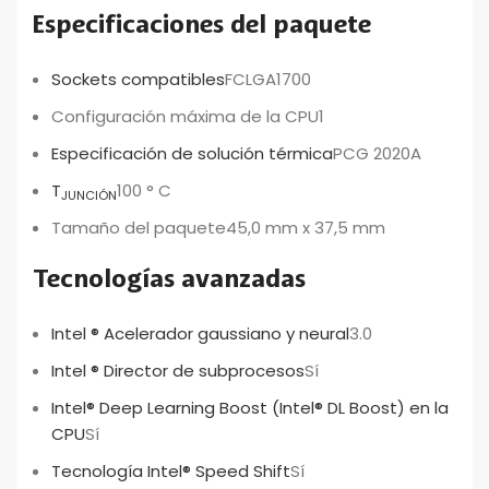
Especificaciones del paquete
Sockets compatibles
FCLGA1700
Configuración máxima de la CPU
1
Especificación de solución térmica
PCG 2020A
T
100 ° C
JUNCIÓN
Tamaño del paquete
45,0 mm x 37,5 mm
Tecnologías avanzadas
Intel ® Acelerador gaussiano y neural
3.0
Intel ® Director de subprocesos
Sí
Intel® Deep Learning Boost (Intel® DL Boost) en la
CPU
Sí
Tecnología Intel® Speed Shift
Sí