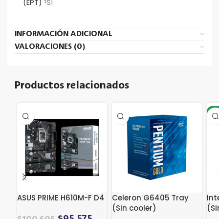
(EPT)
Sí
‡
INFORMACIÓN ADICIONAL
VALORACIONES (0)
Productos relacionados
-5
ASUS PRIME H610M-F D4
Celeron G6405 Tray
Int
(Sin cooler)
(Si