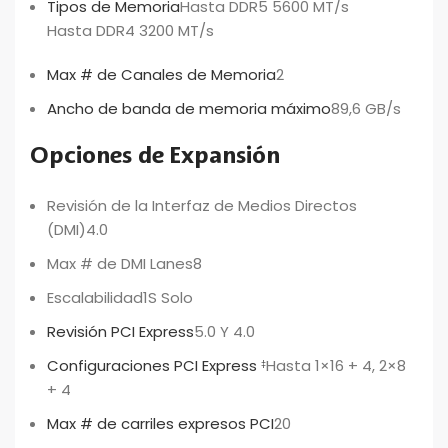
Tipos de Memoria
Hasta DDR5 5600 MT/s
Hasta DDR4 3200 MT/s
Max # de Canales de Memoria
2
Ancho de banda de memoria máximo
89,6 GB/s
Opciones de Expansión
Revisión de la Interfaz de Medios Directos
(DMI)
4.0
Max # de DMI Lanes
8
Escalabilidad
1S Solo
Revisión PCI Express
5.0 Y 4.0
Configuraciones PCI Express
Hasta 1×16 + 4, 2×8
‡
+ 4
Max # de carriles expresos PCI
20