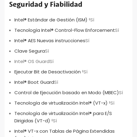
Seguridad y Fiabilidad
Intel® Estándar de Gestión (ISM)
Sí
‡
Tecnología Intel® Control-Flow Enforcement
Sí
Intel® AES Nuevas instrucciones
Sí
Clave Segura
Sí
Intel® OS Guard
Sí
Ejecutar Bit de Desactivación
Sí
‡
Intel® Boot Guard
Sí
Control de Ejecución basado en Modo (MBEC)
Sí
Tecnología de virtualización Intel® (VT-x)
Sí
‡
Tecnología de virtualización Intel® para E/S
Dirigidas (VT-d)
Sí
‡
Intel® VT-x con Tablas de Página Extendidas