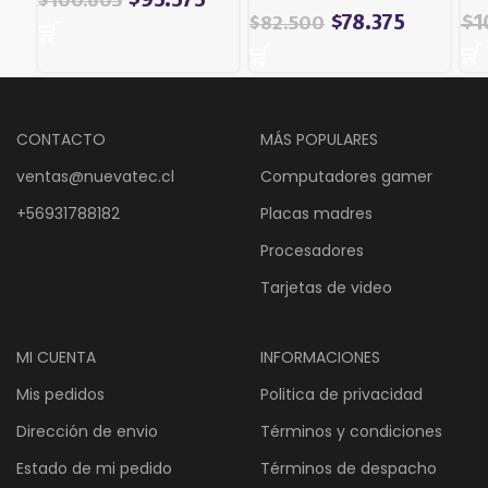
$
95.575
$
100.605
El
$
78.375
$
1
$
82.500
pre
ori
era
$1
CONTACTO
MÁS POPULARES
ventas@nuevatec.cl
Computadores gamer
+56931788182
Placas madres
Procesadores
Tarjetas de video
MI CUENTA
INFORMACIONES
Mis pedidos
Politica de privacidad
Dirección de envio
Términos y condiciones
Estado de mi pedido
Términos de despacho