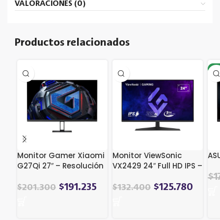
VALORACIONES (0)
Productos relacionados
-1
Monitor Gamer Xiaomi
Monitor ViewSonic
AS
G27Qi 27″ – Resolución
VX2429 24″ Full HD IPS –
QHD, 180Hz, 1ms, IPS
200Hz, 1ms, FreeSync
El
$
1
Premium
$
191.235
$
125.780
$
201.300
$
132.400
pre
ori
era