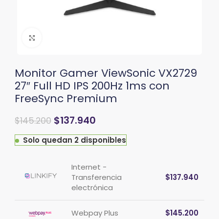
Clic para ampliar
Monitor Gamer ViewSonic VX2729
27″ Full HD IPS 200Hz 1ms con
FreeSync Premium
$
137.940
$
145.200
Solo quedan 2 disponibles
Internet -
Transferencia
$
137.940
electrónica
Webpay Plus
$
145.200