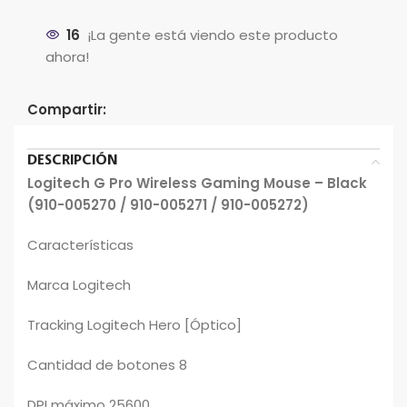
era:
es:
$155.171.
$127.200.
16
¡La gente está viendo este producto
ahora!
Compartir:
DESCRIPCIÓN
Logitech G Pro Wireless Gaming Mouse – Black
(910-005270 / 910-005271 / 910-005272)
Características
Marca Logitech
Tracking Logitech Hero [Óptico]
Cantidad de botones 8
DPI máximo 25600