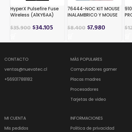
HyperX Pulsefire Fuse
76444-NOC KIT MOUSE
91
Wireless (A1KY6AA)
INALAMBRICO Y MOUSE
PRO
PAD SPIDERMAN 1
BL
$
34.105
$
7.980
$
35.900
$
8.400
$
1
CONTACTO
MÁS POPULARES
ventas@nuevatec.cl
Computadores gamer
+56931788182
Placas madres
Procesadores
Tarjetas de video
MI CUENTA
INFORMACIONES
Mis pedidos
Politica de privacidad