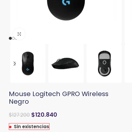
Clic para ampliar
Mouse Logitech GPRO Wireless
Negro
El
El
$
120.840
$
127.200
precio
precio
original
actual
Sin existencias