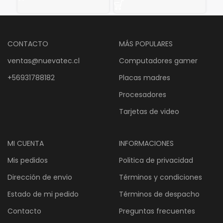
precio
precio
original
actual
original
actual
era:
es:
era:
es:
$29.243.
$24.369.
$11.435.
$9.529.
CONTACTO
MÁS POPULARES
ventas@nuevatec.cl
Computadores gamer
+56931788182
Placas madres
Procesadores
Tarjetas de video
MI CUENTA
INFORMACIONES
Mis pedidos
Politica de privacidad
Dirección de envio
Términos y condiciones
Estado de mi pedido
Términos de despacho
Contacto
Preguntas frecuentes