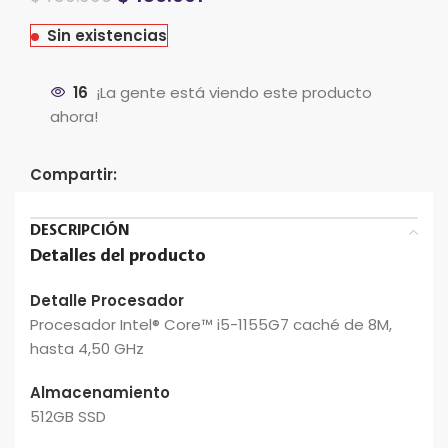
precio
precio
original
actual
Sin existencias
era:
es:
$519.990.
$459.990.
16
¡La gente está viendo este producto
ahora!
Compartir:
DESCRIPCIÓN
Detalles del producto
Detalle Procesador
Procesador Intel® Core™ i5-1155G7 caché de 8M,
hasta 4,50 GHz
Almacenamiento
512GB SSD