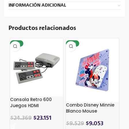
INFORMACIÓN ADICIONAL
Productos relacionados
-17%
-17%
Consola Retro 600
Combo Disney Minnie
Juegos HDMI
Blanco Mouse
inalambrico y
El
El
$
24.369
$
23.151
Mousepad
El
El
$
9.529
$
9.053
precio
precio