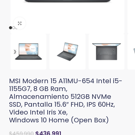
Clic para ampliar
MSI Modern 15 A11MU-654 Intel i5-
1155G7, 8 GB Ram,
Almacenamiento 512GB NVMe
SSD, Pantalla 15.6″ FHD, IPS 60Hz,
Video Intel Iris Xe,
Windows 10 Home (Open Box)
El
El
$
436.991
$
459.990