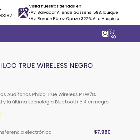
Visita nuestras tiendas en
s
•Av. Salvador Allende Gossens 1583, Iquique
88182
•Av. Ramón Pérez Opazo 3225, Alto Hospicio
$
0
ILCO TRUE WIRELESS NEGRO
os Audífonos Philco True Wireless PTW7B.
y la última tecnología Bluetooth 5.4 en negro.
ansferencia electrónica
$
7.980