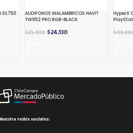
O DL750
AUDIFONOS INALAMBRICOS HAVIT
HyperX C
TW952 PRO RGB-BLACK
PlaySta
$
24.130
$
25.400
$
49.90
Comprar
Compr
Nuestra redes sociales: