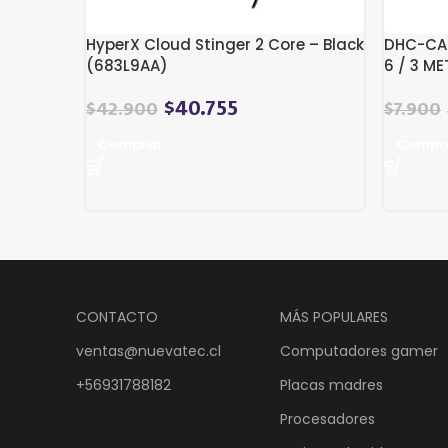
HyperX Cloud Stinger 2 Core – Black
DHC-CAT
(683L9AA)
6 / 3 M
$
40.755
$
42.900
$
7.900
Comprar
Compr
CONTACTO
MÁS POPULARES
ventas@nuevatec.cl
Computadores gamer
+56931788182
Placas madres
Procesadores