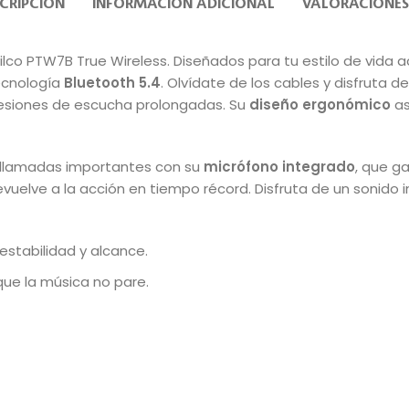
CRIPCIÓN
INFORMACIÓN ADICIONAL
VALORACIONES
hilco PTW7B True Wireless. Diseñados para tu estilo de vida 
tecnología
Bluetooth 5.4
. Olvídate de los cables y disfruta 
sesiones de escucha prolongadas. Su
diseño ergonómico
as
llamadas importantes con su
micrófono integrado
, que g
vuelve a la acción en tiempo récord. Disfruta de un sonido i
stabilidad y alcance.
ue la música no pare.