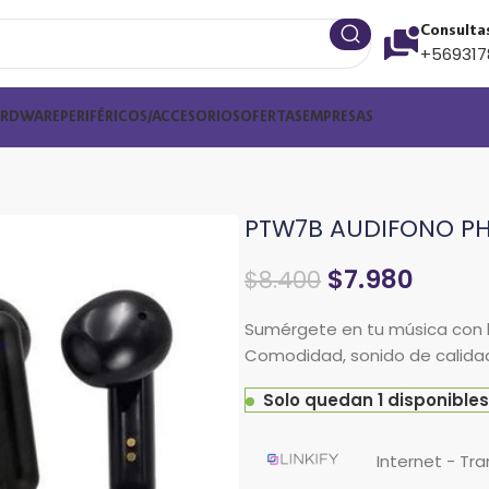
Consulta
+569317
ARDWARE
PERIFÉRICOS/ACCESORIOS
OFERTAS
EMPRESAS
PTW7B AUDIFONO PH
$
7.980
$
8.400
Sumérgete en tu música con l
Comodidad, sonido de calidad 
Solo quedan 1 disponibles
Internet - Tr