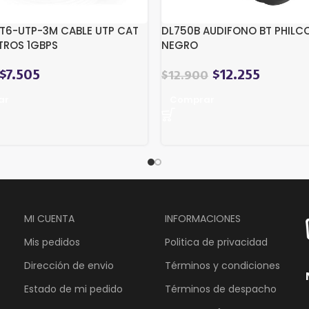
6-UTP-3M CABLE UTP CAT
DL750B AUDIFONO BT PHILC
ETROS 1GBPS
NEGRO
$
7.505
$
12.255
$
12.900
ar
Comprar
MI CUENTA
INFORMACIONES
Mis pedidos
Politica de privacidad
Dirección de envio
Términos y condiciones
Estado de mi pedido
Términos de despacho