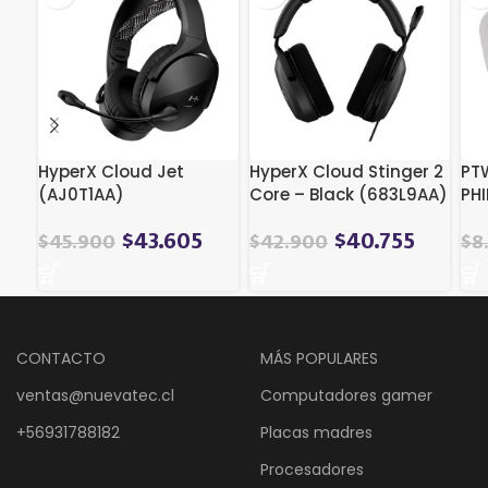
HyperX Cloud Jet
HyperX Cloud Stinger 2
PT
(AJ0T1AA)
Core – Black (683L9AA)
PH
BL
$
43.605
$
40.755
$
45.900
$
42.900
$
8
CONTACTO
MÁS POPULARES
ventas@nuevatec.cl
Computadores gamer
+56931788182
Placas madres
Procesadores