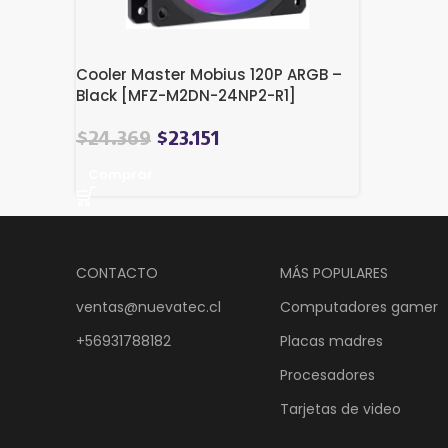
Cooler Master Mobius 120P ARGB –
Black [MFZ-M2DN-24NP2-R1]
El
El
$
24.369
$
23.151
precio
precio
Comprar
original
actual
era:
es:
$26.489.
$24.369.
CONTACTO
MÁS POPULARES
ventas@nuevatec.cl
Computadores gamer
+56931788182
Placas madres
Procesadores
Tarjetas de video