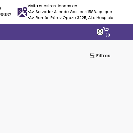
Visita nuestras tiendas en
s
•Av. Salvador Allende Gossens 1583, Iquique
88182
•Av. Ramón Pérez Opazo 3225, Alto Hospicio
$
0
Filtros