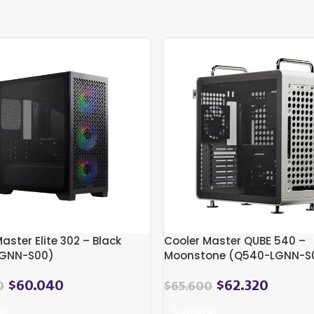
aster Elite 302 – Black
Cooler Master QUBE 540 –
KGNN-S00)
Moonstone (Q540-LGNN-S
$
60.040
$
62.320
0
$
65.600
ar
Comprar