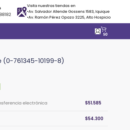
Visita nuestras tiendas en
s
•Av. Salvador Allende Gossens 1583, Iquique
88182
•Av. Ramón Pérez Opazo 3225, Alto Hospicio
$
0
e (0-761345-10199-8)
nsferencia electrónica
$
51.585
$
54.300