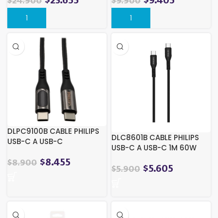
$
23.655
$
9.405
$
24.900
$
9.900
DLPC9100B CABLE PHILIPS
DLC8601B CABLE PHILIPS
USB-C A USB-C
USB-C A USB-C 1M 60W
C/PANTALLA 1M 100W MAX
MAX NEGRO SILIC
$
8.455
$
8.900
$
5.605
$
5.900