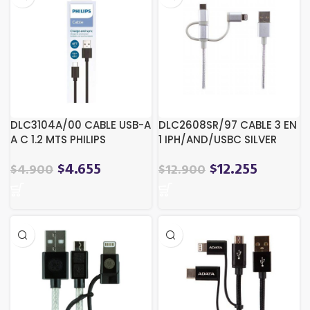
DLC3104A/00 CABLE USB-A
DLC2608SR/97 CABLE 3 EN
A C 1.2 MTS PHILIPS
1 IPH/AND/USBC SILVER
$
4.655
$
12.255
$
4.900
$
12.900