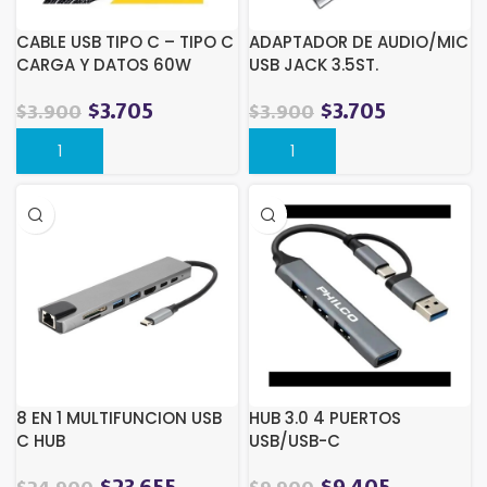
CABLE USB TIPO C – TIPO C
ADAPTADOR DE AUDIO/MIC
CARGA Y DATOS 60W
USB JACK 3.5ST.
NEGRO
$
3.705
$
3.705
$
3.900
$
3.900
8 EN 1 MULTIFUNCION USB
HUB 3.0 4 PUERTOS
C HUB
USB/USB-C