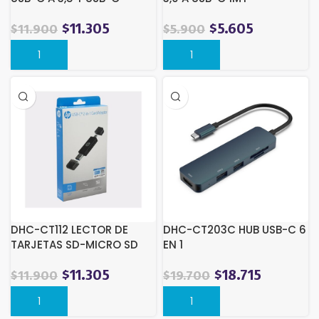
$
11.305
$
5.605
$
11.900
$
5.900
DHC-CT112 LECTOR DE
DHC-CT203C HUB USB-C 6
TARJETAS SD-MICRO SD
EN 1
CONEXION USB Y USB-
$
11.305
$
18.715
$
11.900
$
19.700