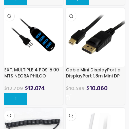
original
actual
era:
es:
$4.452.
$3.200.
EXT. MULTIPLE 4 POS. 5.00
Cable Mini DisplayPort a
MTS NEGRA PHILCO
DisplayPort 1,8m Mini DP
(m) to DP (m)
$
12.074
$
10.060
$
12.709
$
10.589