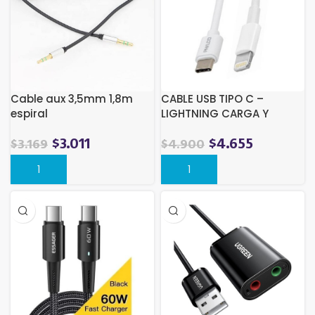
Cable aux 3,5mm 1,8m
CABLE USB TIPO C –
espiral
LIGHTNING CARGA Y
DATOS 27W BLANCO
$
3.011
$
4.655
$
3.169
$
4.900