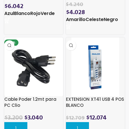
$
4.240
$
6.042
$
4.028
Azul
Blanco
Rojo
Verde
Amarillo
Celeste
Negro
-28%
Cable Poder 1.2mt para
EXTENSION XT41 USB 4 POS
PC Clio
BLANCO
El
El
$
3.200
$
3.040
$
12.074
$
12.709
precio
precio