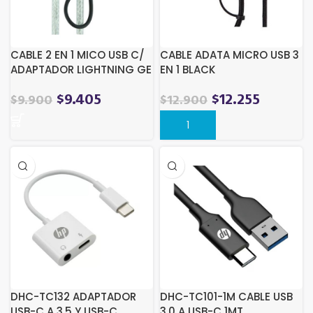
CABLE 2 EN 1 MICO USB C/
CABLE ADATA MICRO USB 3
ADAPTADOR LIGHTNING GE
EN 1 BLACK
0,90 MTS
$
9.405
$
12.255
$
9.900
$
12.900
DHC-TC132 ADAPTADOR
DHC-TC101-1M CABLE USB
USB-C A 3,5 Y USB-C
3,0 A USB-C 1MT