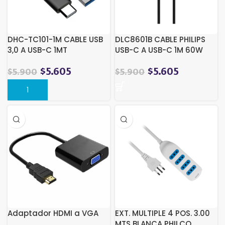
DHC-TC101-1M CABLE USB
DLC8601B CABLE PHILIPS
3,0 A USB-C 1MT
USB-C A USB-C 1M 60W
MAX NEGRO SILIC
$
5.605
$
5.605
$
5.900
$
5.900
Adaptador HDMI a VGA
EXT. MULTIPLE 4 POS. 3.00
MTS BLANCA PHILCO