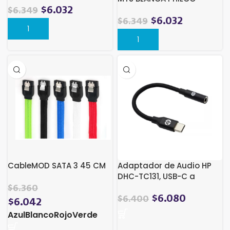
$
6.032
$
6.349
$
6.032
$
6.349
CableMOD SATA 3 45 CM
Adaptador de Audio HP
DHC-TC131, USB-C a
3,5mm, Trenzado, Negro
$
6.360
$
6.080
$
6.400
$
6.042
Azul
Blanco
Rojo
Verde