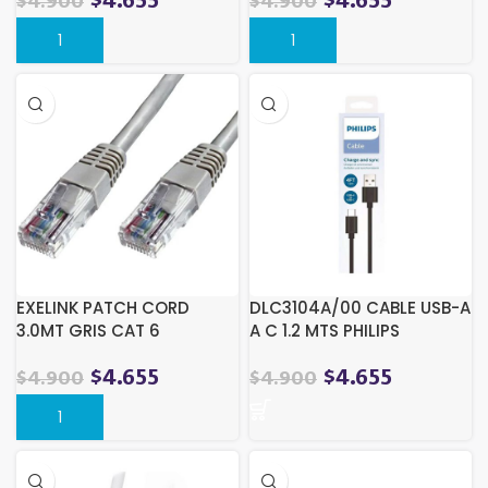
$
4.655
$
4.655
$
4.900
$
4.900
EXELINK PATCH CORD
DLC3104A/00 CABLE USB-A
3.0MT GRIS CAT 6
A C 1.2 MTS PHILIPS
$
4.655
$
4.655
$
4.900
$
4.900