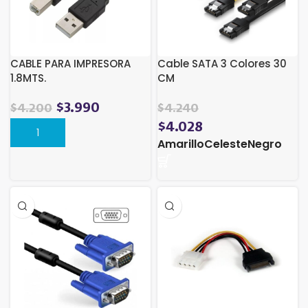
CABLE PARA IMPRESORA
Cable SATA 3 Colores 30
1.8MTS.
CM
$
3.990
$
4.200
$
4.240
$
4.028
Amarillo
Celeste
Negro