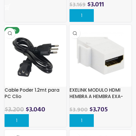
$
3.011
$
3.169
-28%
Cable Poder 1.2mt para
EXELINK MODULO HDMI
PC Clio
HEMBRA A HEMBRA EXA-
HDMIKRJ45 KEYSTONE
El
El
$
3.200
$
3.040
$
3.705
$
3.900
precio
precio
original
actual
era:
es: