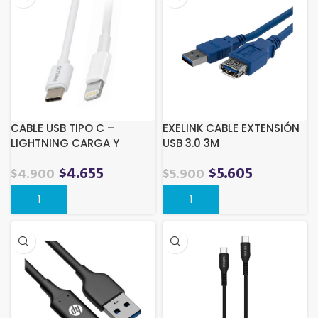
CABLE USB TIPO C –
EXELINK CABLE EXTENSIÓN
LIGHTNING CARGA Y
USB 3.0 3M
DATOS 27W BLANCO
$
4.655
$
5.605
$
4.900
$
5.900