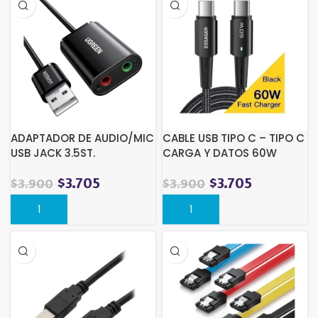
$4.452.
$3.200.
ADAPTADOR DE AUDIO/MIC
CABLE USB TIPO C – TIPO C
USB JACK 3.5ST.
CARGA Y DATOS 60W
NEGRO
$
3.705
$
3.705
$
3.900
$
3.900