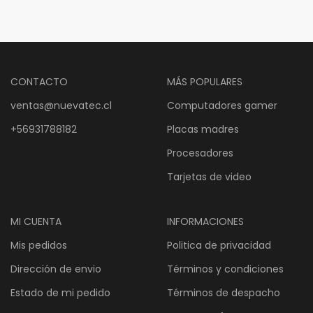
$25.427.
$21.189.
CONTACTO
MÁS POPULARES
ventas@nuevatec.cl
Computadores gamer
+56931788182
Placas madres
Procesadores
Tarjetas de video
MI CUENTA
INFORMACIONES
Mis pedidos
Politica de privacidad
Dirección de envio
Términos y condiciones
Estado de mi pedido
Términos de despacho