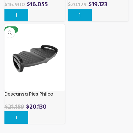
$
16.055
$
19.123
$
16.900
$
20.129
-17%
Descansa Pies Philco
El
El
$
21.189
$
20.130
precio
precio
original
actual
era:
es: