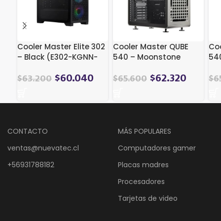
Cooler Master Elite 302
Cooler Master QUBE
Co
– Black (E302-KGNN-
540 – Moonstone
540
S00)
(Q540-LGNN-S00)
(Q
$
60.040
$
62.320
$
63.200
$
65.600
$
6
CONTACTO
MÁS POPULARES
ventas@nuevatec.cl
Computadores gamer
+56931788182
Placas madres
Procesadores
Tarjetas de video