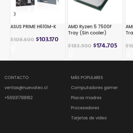
ASUS PRIME H610M-K
AMD Ryzen 5 7500F
AM
Tray (Sin cooler)
Tra
$
103.170
$
108.600
$
174.705
$
183.900
$
1
CONTACTO
MÁS POPULARES
ventas@nuevatec.cl
Computadores gamer
+56931788182
Placas madres
Procesadores
Tarjetas de video