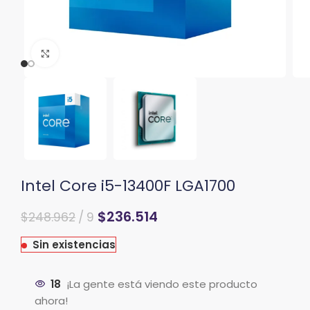
Clic para ampliar
Intel Core i5-13400F LGA1700
El
El
$
236.514
$
248.962
9
precio
precio
original
actual
Sin existencias
era:
es:
$264.989.
$248.962.
18
¡La gente está viendo este producto
ahora!