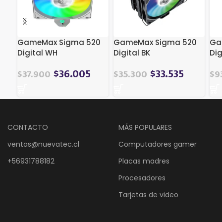
GameMax Sigma 520
GameMax Sigma 520
Ga
Digital WH
Digital BK
Dig
$
36.005
$
33.535
$
37.900
$
35.300
$
9
CONTACTO
MÁS POPULARES
ventas@nuevatec.cl
Computadores gamer
+56931788182
Placas madres
Procesadores
Tarjetas de video