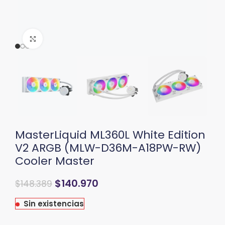
Clic para ampliar
MasterLiquid ML360L White Edition
V2 ARGB (MLW-D36M-A18PW-RW)
Cooler Master
El
El
$
140.970
$
148.389
precio
precio
original
actual
Sin existencias
era:
es:
$163.229.
$148.389.