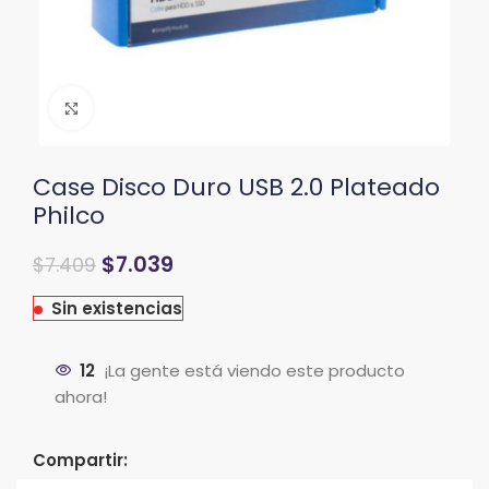
Clic para ampliar
Case Disco Duro USB 2.0 Plateado
Philco
El
El
$
7.039
$
7.409
precio
precio
original
actual
Sin existencias
era:
es:
$8.891.
$7.409.
12
¡La gente está viendo este producto
ahora!
Compartir: