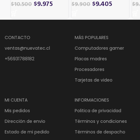
$
9.975
$
9.405
$
10.500
$
9.900
$
9
CONTACTO
MÁS POPULARES
ventas@nuevatec.cl
Computadores gamer
+56931788182
Placas madres
Procesadores
Tarjetas de video
MI CUENTA
INFORMACIONES
Mis pedidos
Politica de privacidad
Dirección de envio
Términos y condiciones
Estado de mi pedido
Términos de despacho