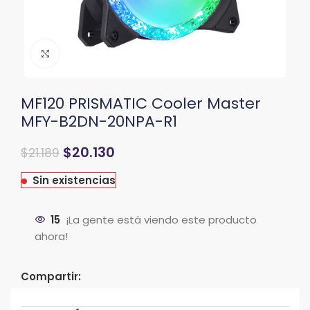
Clic para ampliar
MF120 PRISMATIC Cooler Master
MFY-B2DN-20NPA-R1
$
20.130
$
21.189
Sin existencias
15
¡La gente está viendo este producto
ahora!
Compartir: