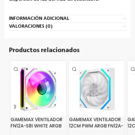
INFORMACIÓN ADICIONAL
VALORACIONES (0)
Productos relacionados
GAMEMAX VENTILADOR
GAMEMAX VENTILADOR
GA
FN12A-S8I WHITE ARGB
12CM PWM ARGB FN12A-
12
N2 WHITE
N2